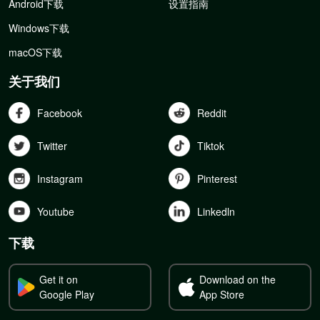
Android下载
设置指南
Windows下载
macOS下载
关于我们
Facebook
Reddit
Twitter
Tiktok
Instagram
Pinterest
Youtube
Linkedln
下载
Get it on
Download on the
Google Play
App Store