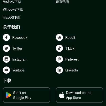
Android下载
设置指南
Windows下载
macOS下载
关于我们
Facebook
Reddit
Twitter
Tiktok
Instagram
Pinterest
Youtube
Linkedln
下载
Get it on
Download on the
Google Play
App Store